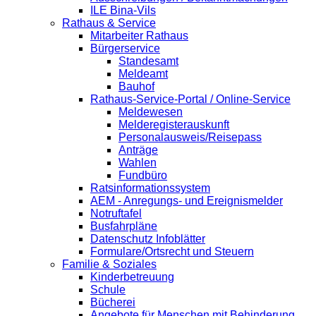
ILE Bina-Vils
Rathaus & Service
Mitarbeiter Rathaus
Bürgerservice
Standesamt
Meldeamt
Bauhof
Rathaus-Service-Portal / Online-Service
Meldewesen
Melderegisterauskunft
Personalausweis/Reisepass
Anträge
Wahlen
Fundbüro
Ratsinformationssystem
AEM - Anregungs- und Ereignismelder
Notruftafel
Busfahrpläne
Datenschutz Infoblätter
Formulare/Ortsrecht und Steuern
Familie & Soziales
Kinderbetreuung
Schule
Bücherei
Angebote für Menschen mit Behinderung