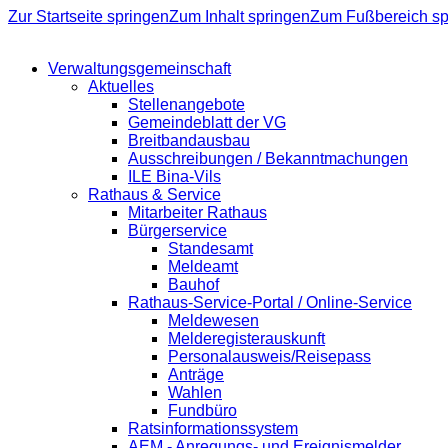
Zur Startseite springen
Zum Inhalt springen
Zum Fußbereich sp
Verwaltungsgemeinschaft
Aktuelles
Stellenangebote
Gemeindeblatt der VG
Breitbandausbau
Ausschreibungen / Bekanntmachungen
ILE Bina-Vils
Rathaus & Service
Mitarbeiter Rathaus
Bürgerservice
Standesamt
Meldeamt
Bauhof
Rathaus-Service-Portal / Online-Service
Meldewesen
Melderegisterauskunft
Personalausweis/Reisepass
Anträge
Wahlen
Fundbüro
Ratsinformationssystem
AEM - Anregungs- und Ereignismelder