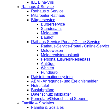
ILE Bina-Vils
Rathaus & Service
Rathaus & Service
Mitarbeiter Rathaus
Bürgerservice
Bürgerservice
Standesamt
Meldeamt
Bauhof
Rathaus-Service-Portal / Online-Service
Rathaus-Service-Portal / Online-Servic
Meldewesen
Melderegisterauskunft
Personalausweis/Reisepass
Anträge
Wahlen
Fundbüro
Ratsinformationssystem
AEM - Anregungs- und Ereignismelder
Notruftafel
Busfahrpläne
Datenschutz Infoblätter
Formulare/Ortsrecht und Steuern
Familie & Soziales
Familie & Soziales