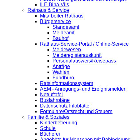
ILE Bina-Vils
Rathaus & Service
Mitarbeiter Rathaus
Bürgerservice
Standesamt
Meldeamt
Bauhof
Rathaus-Service-Portal / Online-Service
Meldewesen
Melderegisterauskunft
Personalausweis/Reisepass
Anträge
Wahlen
Fundbüro
Ratsinformationssystem
AEM - Anregungs- und Ereignismelder
Notruftafel
Busfahrpläne
Datenschutz Infoblätter
Formulare/Ortsrecht und Steuern
Familie & Soziales
Kinderbetreuung
Schule
Bücherei
Angebote für Menschen mit Behinderung