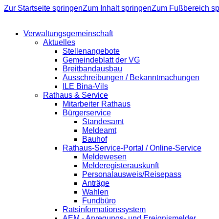
Zur Startseite springen
Zum Inhalt springen
Zum Fußbereich sp
Verwaltungsgemeinschaft
Aktuelles
Stellenangebote
Gemeindeblatt der VG
Breitbandausbau
Ausschreibungen / Bekanntmachungen
ILE Bina-Vils
Rathaus & Service
Mitarbeiter Rathaus
Bürgerservice
Standesamt
Meldeamt
Bauhof
Rathaus-Service-Portal / Online-Service
Meldewesen
Melderegisterauskunft
Personalausweis/Reisepass
Anträge
Wahlen
Fundbüro
Ratsinformationssystem
AEM - Anregungs- und Ereignismelder