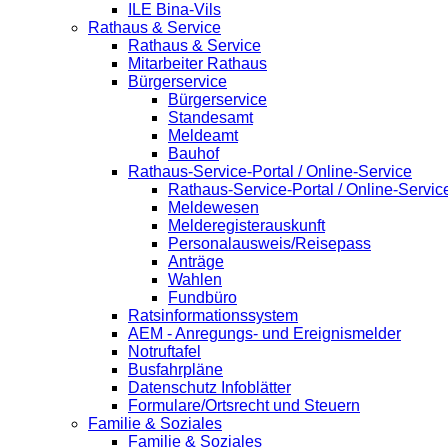
ILE Bina-Vils
Rathaus & Service
Rathaus & Service
Mitarbeiter Rathaus
Bürgerservice
Bürgerservice
Standesamt
Meldeamt
Bauhof
Rathaus-Service-Portal / Online-Service
Rathaus-Service-Portal / Online-Servic
Meldewesen
Melderegisterauskunft
Personalausweis/Reisepass
Anträge
Wahlen
Fundbüro
Ratsinformationssystem
AEM - Anregungs- und Ereignismelder
Notruftafel
Busfahrpläne
Datenschutz Infoblätter
Formulare/Ortsrecht und Steuern
Familie & Soziales
Familie & Soziales