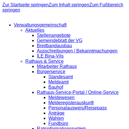
Zur Startseite springen
Zum Inhalt springen
Zum Fußbereich
springen
Verwaltungsgemeinschaft
Aktuelles
Stellenangebote
Gemeindeblatt der VG
Breitbandausbau
Ausschreibungen / Bekanntmachungen
ILE Bina-Vils
Rathaus & Service
Mitarbeiter Rathaus
Bürgerservice
Standesamt
Meldeamt
Bauhof
Rathaus-Service-Portal / Online-Service
Meldewesen
Melderegisterauskunft
Personalausweis/Reisepass
Anträge
Wahlen
Fundbüro
Ratsinformationssystem