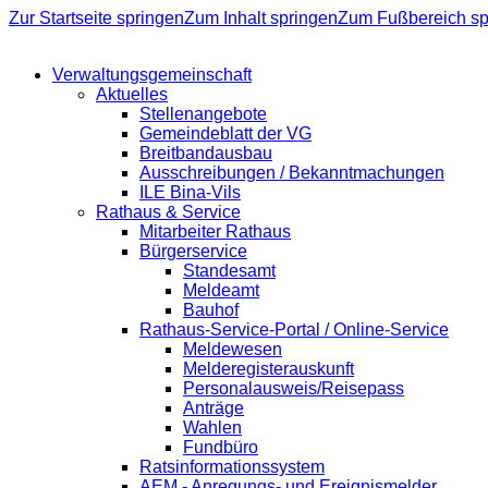
Zur Startseite springen
Zum Inhalt springen
Zum Fußbereich sp
Verwaltungsgemeinschaft
Aktuelles
Stellenangebote
Gemeindeblatt der VG
Breitbandausbau
Ausschreibungen / Bekanntmachungen
ILE Bina-Vils
Rathaus & Service
Mitarbeiter Rathaus
Bürgerservice
Standesamt
Meldeamt
Bauhof
Rathaus-Service-Portal / Online-Service
Meldewesen
Melderegisterauskunft
Personalausweis/Reisepass
Anträge
Wahlen
Fundbüro
Ratsinformationssystem
AEM - Anregungs- und Ereignismelder