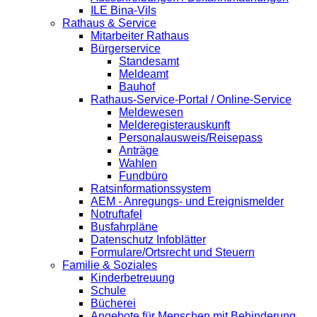
ILE Bina-Vils
Rathaus & Service
Mitarbeiter Rathaus
Bürgerservice
Standesamt
Meldeamt
Bauhof
Rathaus-Service-Portal / Online-Service
Meldewesen
Melderegisterauskunft
Personalausweis/Reisepass
Anträge
Wahlen
Fundbüro
Ratsinformationssystem
AEM - Anregungs- und Ereignismelder
Notruftafel
Busfahrpläne
Datenschutz Infoblätter
Formulare/Ortsrecht und Steuern
Familie & Soziales
Kinderbetreuung
Schule
Bücherei
Angebote für Menschen mit Behinderung