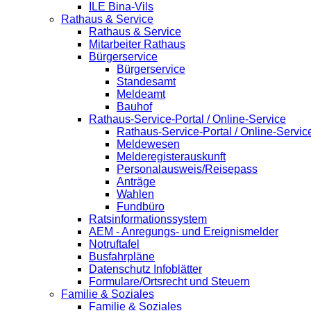
ILE Bina-Vils
Rathaus & Service
Rathaus & Service
Mitarbeiter Rathaus
Bürgerservice
Bürgerservice
Standesamt
Meldeamt
Bauhof
Rathaus-Service-Portal / Online-Service
Rathaus-Service-Portal / Online-Servic
Meldewesen
Melderegisterauskunft
Personalausweis/Reisepass
Anträge
Wahlen
Fundbüro
Ratsinformationssystem
AEM - Anregungs- und Ereignismelder
Notruftafel
Busfahrpläne
Datenschutz Infoblätter
Formulare/Ortsrecht und Steuern
Familie & Soziales
Familie & Soziales