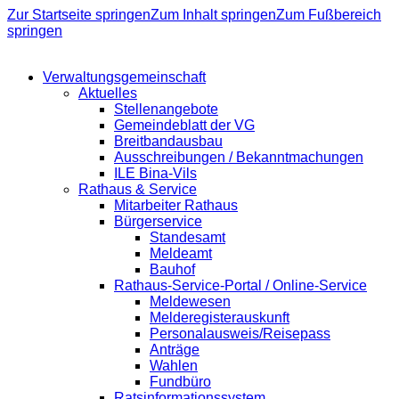
Zur Startseite springen
Zum Inhalt springen
Zum Fußbereich
springen
Verwaltungsgemeinschaft
Aktuelles
Stellenangebote
Gemeindeblatt der VG
Breitbandausbau
Ausschreibungen / Bekanntmachungen
ILE Bina-Vils
Rathaus & Service
Mitarbeiter Rathaus
Bürgerservice
Standesamt
Meldeamt
Bauhof
Rathaus-Service-Portal / Online-Service
Meldewesen
Melderegisterauskunft
Personalausweis/Reisepass
Anträge
Wahlen
Fundbüro
Ratsinformationssystem