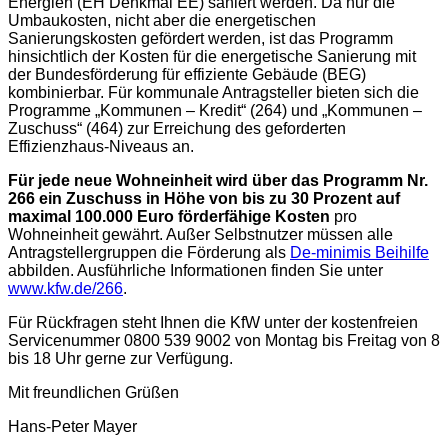
Energien (EH Denkmal EE) saniert werden. Da nur die
Umbaukosten, nicht aber die energetischen
Sanierungskosten gefördert werden, ist das Programm
hinsichtlich der Kosten für die energetische Sanierung mit
der Bundesförderung für effiziente Gebäude (BEG)
kombinierbar. Für kommunale Antragsteller bieten sich die
Programme „Kommunen – Kredit“ (264) und „Kommunen –
Zuschuss“ (464) zur Erreichung des geforderten
Effizienzhaus-Niveaus an.
Für jede neue Wohneinheit wird über das Programm Nr.
266 ein Zuschuss in Höhe von bis zu 30 Prozent auf
maximal 100.000 Euro förderfähige Kosten
pro
Wohneinheit gewährt. Außer Selbstnutzer müssen alle
Antragstellergruppen die Förderung als
De-minimis Beihilfe
abbilden. Ausführliche Informationen finden Sie unter
www.kfw.de/266
.
Für Rückfragen steht Ihnen die KfW unter der kostenfreien
Servicenummer 0800 539 9002 von Montag bis Freitag von 8
bis 18 Uhr gerne zur Verfügung.
Mit freundlichen Grüßen
Hans-Peter Mayer