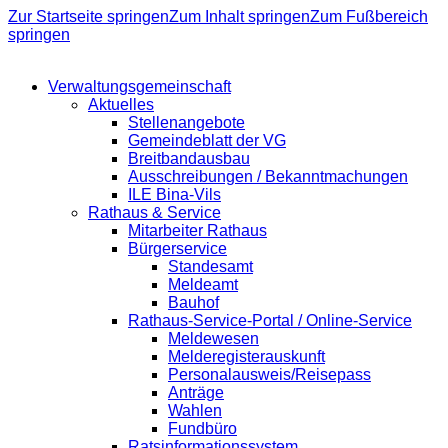
Zur Startseite springen
Zum Inhalt springen
Zum Fußbereich
springen
Verwaltungsgemeinschaft
Aktuelles
Stellenangebote
Gemeindeblatt der VG
Breitbandausbau
Ausschreibungen / Bekanntmachungen
ILE Bina-Vils
Rathaus & Service
Mitarbeiter Rathaus
Bürgerservice
Standesamt
Meldeamt
Bauhof
Rathaus-Service-Portal / Online-Service
Meldewesen
Melderegisterauskunft
Personalausweis/Reisepass
Anträge
Wahlen
Fundbüro
Ratsinformationssystem