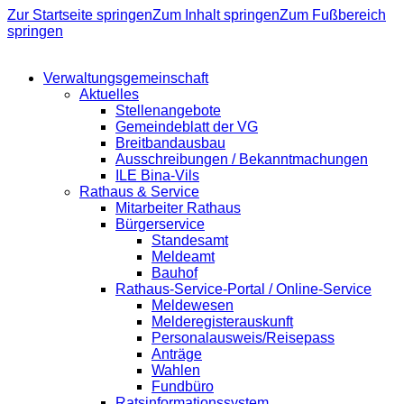
Zur Startseite springen
Zum Inhalt springen
Zum Fußbereich
springen
Verwaltungsgemeinschaft
Aktuelles
Stellenangebote
Gemeindeblatt der VG
Breitbandausbau
Ausschreibungen / Bekanntmachungen
ILE Bina-Vils
Rathaus & Service
Mitarbeiter Rathaus
Bürgerservice
Standesamt
Meldeamt
Bauhof
Rathaus-Service-Portal / Online-Service
Meldewesen
Melderegisterauskunft
Personalausweis/Reisepass
Anträge
Wahlen
Fundbüro
Ratsinformationssystem