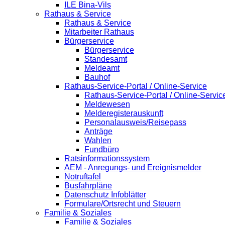
ILE Bina-Vils
Rathaus & Service
Rathaus & Service
Mitarbeiter Rathaus
Bürgerservice
Bürgerservice
Standesamt
Meldeamt
Bauhof
Rathaus-Service-Portal / Online-Service
Rathaus-Service-Portal / Online-Servic
Meldewesen
Melderegisterauskunft
Personalausweis/Reisepass
Anträge
Wahlen
Fundbüro
Ratsinformationssystem
AEM - Anregungs- und Ereignismelder
Notruftafel
Busfahrpläne
Datenschutz Infoblätter
Formulare/Ortsrecht und Steuern
Familie & Soziales
Familie & Soziales