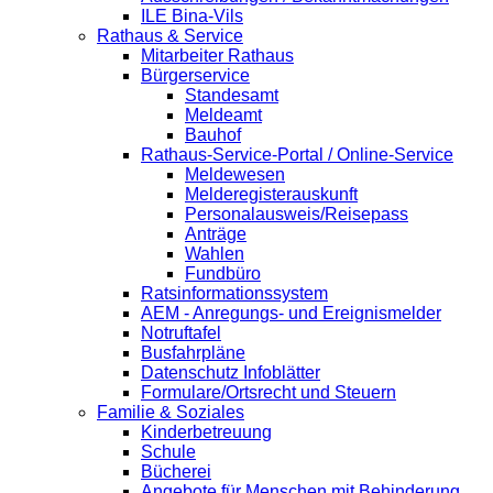
ILE Bina-Vils
Rathaus & Service
Mitarbeiter Rathaus
Bürgerservice
Standesamt
Meldeamt
Bauhof
Rathaus-Service-Portal / Online-Service
Meldewesen
Melderegisterauskunft
Personalausweis/Reisepass
Anträge
Wahlen
Fundbüro
Ratsinformationssystem
AEM - Anregungs- und Ereignismelder
Notruftafel
Busfahrpläne
Datenschutz Infoblätter
Formulare/Ortsrecht und Steuern
Familie & Soziales
Kinderbetreuung
Schule
Bücherei
Angebote für Menschen mit Behinderung