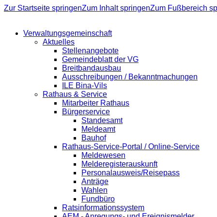
Zur Startseite springen
Zum Inhalt springen
Zum Fußbereich sp
Verwaltungsgemeinschaft
Aktuelles
Stellenangebote
Gemeindeblatt der VG
Breitbandausbau
Ausschreibungen / Bekanntmachungen
ILE Bina-Vils
Rathaus & Service
Mitarbeiter Rathaus
Bürgerservice
Standesamt
Meldeamt
Bauhof
Rathaus-Service-Portal / Online-Service
Meldewesen
Melderegisterauskunft
Personalausweis/Reisepass
Anträge
Wahlen
Fundbüro
Ratsinformationssystem
AEM - Anregungs- und Ereignismelder