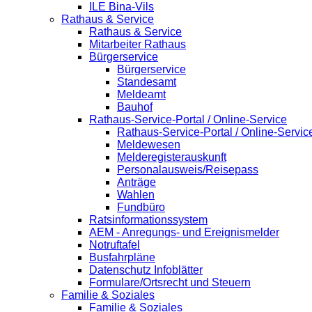
ILE Bina-Vils
Rathaus & Service
Rathaus & Service
Mitarbeiter Rathaus
Bürgerservice
Bürgerservice
Standesamt
Meldeamt
Bauhof
Rathaus-Service-Portal / Online-Service
Rathaus-Service-Portal / Online-Servic
Meldewesen
Melderegisterauskunft
Personalausweis/Reisepass
Anträge
Wahlen
Fundbüro
Ratsinformationssystem
AEM - Anregungs- und Ereignismelder
Notruftafel
Busfahrpläne
Datenschutz Infoblätter
Formulare/Ortsrecht und Steuern
Familie & Soziales
Familie & Soziales