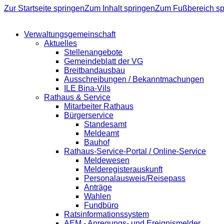
Zur Startseite springen
Zum Inhalt springen
Zum Fußbereich sp
Verwaltungsgemeinschaft
Aktuelles
Stellenangebote
Gemeindeblatt der VG
Breitbandausbau
Ausschreibungen / Bekanntmachungen
ILE Bina-Vils
Rathaus & Service
Mitarbeiter Rathaus
Bürgerservice
Standesamt
Meldeamt
Bauhof
Rathaus-Service-Portal / Online-Service
Meldewesen
Melderegisterauskunft
Personalausweis/Reisepass
Anträge
Wahlen
Fundbüro
Ratsinformationssystem
AEM - Anregungs- und Ereignismelder