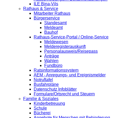
ILE Bina-Vils
Rathaus & Service
Mitarbeiter Rathaus
Bürgerservice
Standesamt
Meldeamt
Bauhof
Rathaus-Service-Portal / Online-Service
Meldewesen
Melderegisterauskunft
Personalausweis/Reisepass
Anträge
Wahlen
Fundbüro
Ratsinformationssystem
AEM - Anregungs- und Ereignismelder
Notruftafel
Busfahrpläne
Datenschutz Infoblätter
Formulare/Ortsrecht und Steuern
Familie & Soziales
Kinderbetreuung
Schule
Bücherei
Angebote für Menschen mit Behinderung